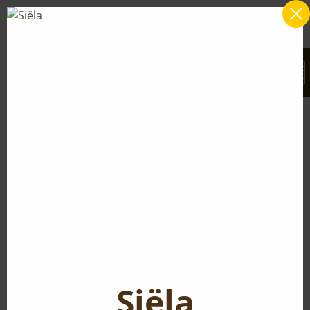
Siëla