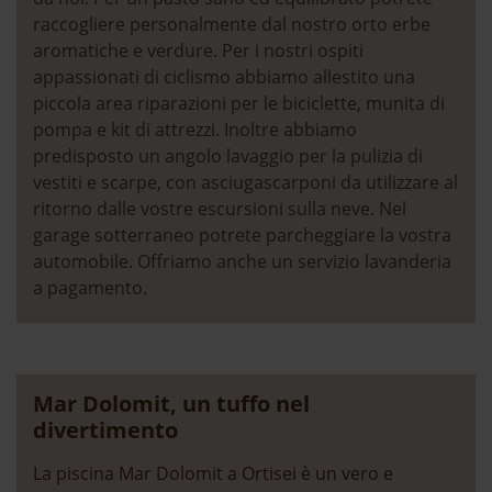
15.05. - 11.06.2027
€ 170,-
€ 1.190,-
raccogliere personalmente dal nostro orto erbe
aromatiche e verdure. Per i nostri ospiti
12.06. - 10.09.2027
€ 199,-
€ 1.390,-
appassionati di ciclismo abbiamo allestito una
piccola area riparazioni per le biciclette, munita di
11.09. - 24.09.2027
€ 170,-
€ 1.190,-
pompa e kit di attrezzi. Inoltre abbiamo
predisposto un angolo lavaggio per la pulizia di
* per due persone. Ogni persona aggiuntiva su richiesta.
vestiti e scarpe, con asciugascarponi da utilizzare al
Per pernottamenti fino a 4 giorni applichiamo un sovraprezzo.
ritorno dalle vostre escursioni sulla neve. Nel
garage sotterraneo potrete parcheggiare la vostra
automobile. Offriamo anche un servizio lavanderia
a pagamento.
Mar Dolomit, un tuffo nel
divertimento
Servizi inclusi
La piscina Mar Dolomit a Ortisei è un vero e