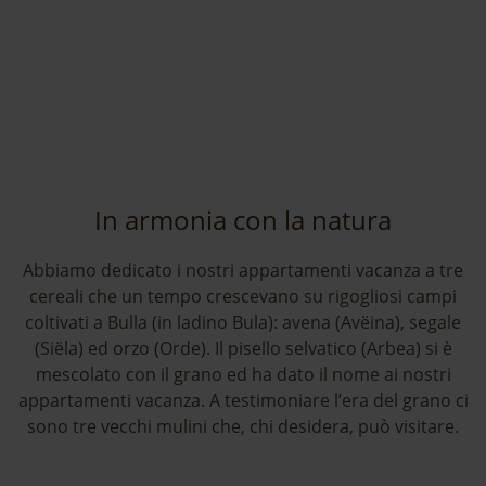
In armonia con la natura
Abbiamo dedicato i nostri appartamenti vacanza a tre
cereali che un tempo crescevano su rigogliosi campi
coltivati a Bulla (in ladino Bula): avena (Avëina), segale
Il bilocale Siëla è composto da una camera da
(Siëla) ed orzo (Orde). Il pisello selvatico (Arbea) si è
letto e da una zona giorno di ampie
mescolato con il grano ed ha dato il nome ai nostri
dimensioni in cui è collocato un divano letto
appartamenti vacanza. A testimoniare l’era del grano ci
che consente di ospitare altre due bambini.
sono tre vecchi mulini che, chi desidera, può visitare.
Mobili in legno massiccio al naturale
arredano con gusto entrambe le stanze.