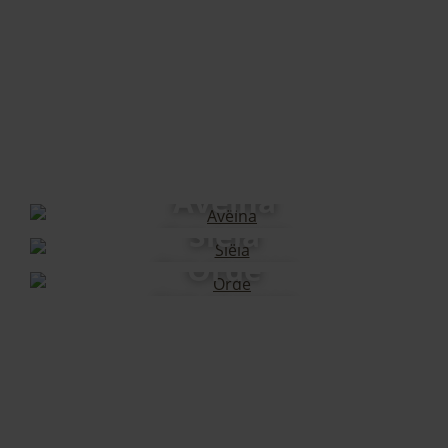
La cucina è attrezzata con piano cottura in
vetroceramica, frigorifero con comparto
freezer, lavastoviglie, tostapane, bollitore
elettrico, cuociuova, macchinetta per il caffè,
posate, stoviglie e sale e pepe.
Il bagno è dotato di riscaldamento a
pavimento, doccia, WC, asciugacapelli,
specchio da trucco e scaldasalviette.
Avëina
Alle prime luci del mattino, l’ampio balcone vi
Siëla
regalerà un’ineguagliabile vista
43 m², 2 persone
sull’imponente profilo del monte Seceda.
Orde
48 m², 2-4 persone
Per rispetto verso le persone che soffrono di
52 m², 2-3 persone
allergie, arrediamo e curiamo i nostri
appartamenti coerentemente in modo
anallergico: puliti e privi di allergeni animali.
Preghiamo pertanto di comprendere che non
sono ammessi animali domestici.
APRI PLANIMETRIA