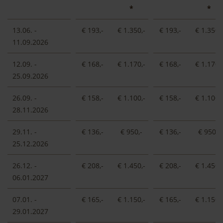
*
*
13.06. -
€ 193,-
€ 1.350,-
€ 193,-
€ 1.350,-
I prezzi sono comprensivi di IVA, garage, deposito
11.09.2026
sci/biciclette, utilizzo dell’asciugascarponi, biancheria
da letto e da cucina, asciugamani, pulizia finale, Mobil
12.09. -
€ 168,-
€ 1.170,-
€ 168,-
€ 1.170,-
Card, accesso preferenziale alle attività del
25.09.2026
programma Val Gardena Active, ingresso alle piscine
Mar Dolomit.
26.09. -
€ 158,-
€ 1.100,-
€ 158,-
€ 1.100,-
I prezzi non includono la tassa di soggiorno di 2,90
28.11.2026
euro a persona (a partire dai 14 anni) al giorno. Gli
animali domestici non sono ammessi.
29.11. -
€ 136,-
€ 950,-
€ 136,-
€ 950,-
La prenotazione è da considerarsi valida solo dopo
25.12.2026
aver ricevuto la conferma dell’avvenuto anticipo. In
caso di cancellazione della prenotazione l’anticipo
26.12. -
€ 208,-
€ 1.450,-
€ 208,-
€ 1.450,-
versato non verrà rimborsato.
06.01.2027
07.01. -
€ 165,-
€ 1.150,-
€ 165,-
€ 1.150,-
Condizioni di cancellazione:
29.01.2027
Da 30 a 14 giorni prima dell’arrivo: addebito del