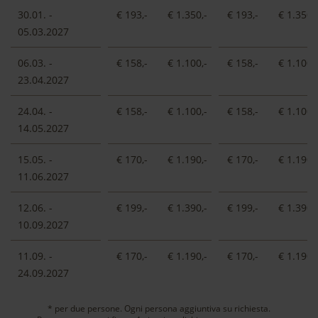
50% dell’importo
30.01. -
€ 193,-
€ 1.350,-
€ 193,-
€ 1.350,-
Meno di 14 giorni prima dell’arrivo e in caso di
05.03.2027
mancato arrivo (no show): addebito del 90%
dell’importo
06.03. -
€ 158,-
€ 1.100,-
€ 158,-
€ 1.100,-
Qualora fosse possibile riaffittare l’appartamento,
23.04.2027
sarà nostra premura non addebitarvi alcun costo
24.04. -
€ 158,-
€ 1.100,-
€ 158,-
€ 1.100,-
dovuto alla cancellazione
14.05.2027
Il
saldo
potrà essere effettuato in contanti fino a un
importo massimo di 4.999,00 euro oppure tramite
15.05. -
€ 170,-
€ 1.190,-
€ 170,-
€ 1.190,-
bonifico bancario. In caso di arrivo posticipato o
11.06.2027
partenza anticipata verrà addebitato l’intero importo
previsto per la durata del soggiorno prenotato.
12.06. -
€ 199,-
€ 1.390,-
€ 199,-
€ 1.390,-
10.09.2027
Il giorno dell’arrivo gli appartamenti saranno
disponibili a partire
dalle ore 14.00
, mentre il giorno
11.09. -
€ 170,-
€ 1.190,-
€ 170,-
€ 1.190,-
della partenza potrete usufruirne fino
alle ore 10.00
.
24.09.2027
Se il check-in dovesse avvenire dopo le 18.00, vi
preghiamo di informarci in anticipo.
* per due persone. Ogni persona aggiuntiva su richiesta.