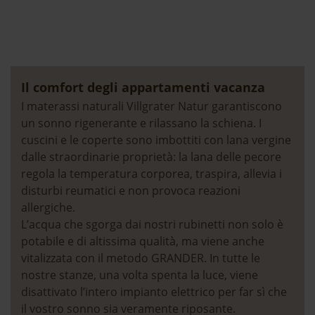
Il comfort degli appartamenti vacanza
I materassi naturali Villgrater Natur garantiscono
un sonno rigenerante e rilassano la schiena. I
cuscini e le coperte sono imbottiti con lana vergine
dalle straordinarie proprietà: la lana delle pecore
regola la temperatura corporea, traspira, allevia i
disturbi reumatici e non provoca reazioni
allergiche.
L’acqua che sgorga dai nostri rubinetti non solo è
I prezzi della vostra vacanza
potabile e di altissima qualità, ma viene anche
vitalizzata con il metodo GRANDER. In tutte le
a Bulla, in Val Gardena
nostre stanze, una volta spenta la luce, viene
disattivato l’intero impianto elettrico per far sì che
il vostro sonno sia veramente riposante.