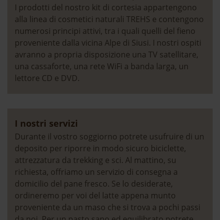
I prodotti del nostro kit di cortesia appartengono
Siëla
al giorno *
a settimana *
alla linea di cosmetici naturali TREHS e contengono
numerosi principi attivi, tra i quali quelli del fieno
13.06. - 11.09.2026
€ 193,-
€ 1.350,-
proveniente dalla vicina Alpe di Siusi. I nostri ospiti
avranno a propria disposizione una TV satellitare,
12.09. - 25.09.2026
€ 168,-
€ 1.170,-
una cassaforte, una rete WiFi a banda larga, un
26.09. - 28.11.2026
€ 158,-
€ 1.100,-
lettore CD e DVD.
29.11. - 25.12.2026
€ 136,-
€ 950,-
26.12. - 06.01.2027
€ 208,-
€ 1.450,-
I nostri servizi
Durante il vostro soggiorno potrete usufruire di un
07.01. - 29.01.2027
€ 165,-
€ 1.150,-
deposito per riporre in modo sicuro biciclette,
attrezzatura da trekking e sci. Al mattino, su
30.01. - 05.03.2027
€ 193,-
€ 1.350,-
richiesta, offriamo un servizio di consegna a
domicilio del pane fresco. Se lo desiderate,
06.03. - 23.04.2027
€ 158,-
€ 1.100,-
ordineremo per voi del latte appena munto
24.04. - 14.05.2027
€ 158,-
€ 1.100,-
proveniente da un maso che si trova a pochi passi
da noi. Per un pasto sano ed equilibrato potrete