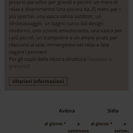
proprio paradiso per grandi e piccini: un mare di
relax e divertimento! Una piscina da 25 metri per i
più sportivi, una vasca salina outdoor, un
Biancheria da letto, asciugamamani, asciugacapelli,
idromassaggio, un bagno turco dal design
servizio consegna a domicilio del pane fresco,
moderno, uno scivolo emozionante, una vasca per
bastoncini da trekking, deposito sci con
i più piccoli, un trampolino e un ampio prato per
asciugascarponi, garage sotterraneo, ingresso
rilassarsi al sole: immergetevi nel relax e fate
gratuito alla piscina interna ed esterna di Mar
vagare i pensieri!
Dolomit, sconti sul programma settimanale Val
Per gli ospiti della nostra struttura
l’accesso è
Gardena Active, utilizzo gratuito della Val Gardena
gratuito
!
MobilCard, pulizia finale dell’appartamento vacanza.
La fermata dello skibus e del sommerbus è situata
Ulteriori informazioni
direttamente di fronte agli appartamenti.
Avëina
Siëla
al giorno *
a
al giorno *
a
Condizioni generali
settimana
settiman